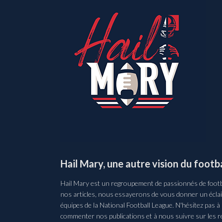
Hail Mary, une autre vision du footba
Hail Mary est un regroupement de passionnés de footba
nos articles, nous essayerons de vous donner un éclair
équipes de la National Football League. N'hésitez pas à
commenter nos publications et à nous suivre sur les r