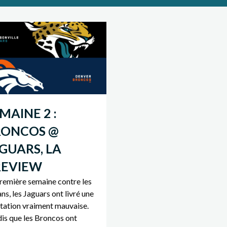
MAINE 2 :
RONCOS @
GUARS, LA
REVIEW
remière semaine contre les
ns, les Jaguars ont livré une
tation vraiment mauvaise.
is que les Broncos ont