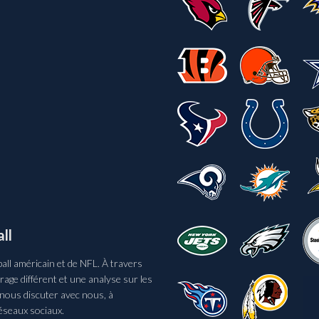
ll
ll américain et de NFL. À travers
age différent et une analyse sur les
 nous discuter avec nous, à
éseaux sociaux.