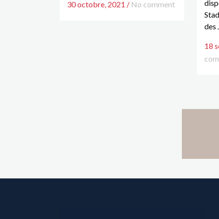
disp
30 octobre, 2021
/
No comment
Stad
des J
18 
com