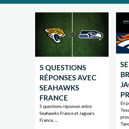
SE
5 QUESTIONS
B
RÉPONSES AVEC
JA
SEAHAWKS
P
FRANCE
En p
5 questions réponses entre
Texa
Seahawks France et Jaguars
pres
France. ...
Tand