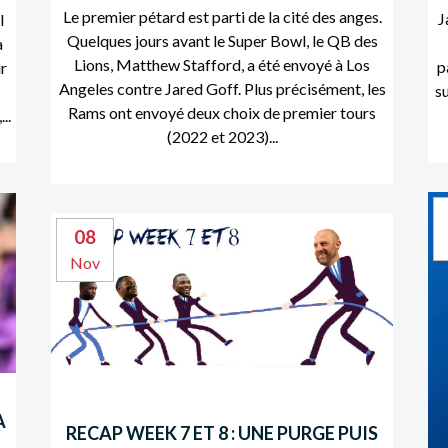
Le premier pétard est parti de la cité des anges.
J
l
Quelques jours avant le Super Bowl, le QB des
a
Lions, Matthew Stafford, a été envoyé à Los
p
r
Angeles contre Jared Goff. Plus précisément, les
s
Rams ont envoyé deux choix de premier tours
..
(2022 et 2023)...
08
Nov
A
RECAP WEEK 7 ET 8 : UNE PURGE PUIS